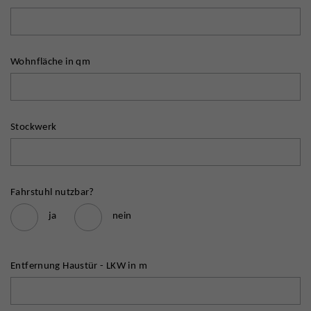
Wohnfläche in qm
Stockwerk
Fahrstuhl nutzbar?
ja
nein
Entfernung Haustür - LKW in m