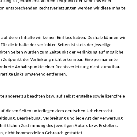
ftung ist jedoch erst ab dem Zeitpunkt der Kenntnis einer
von entsprechenden Rechtsverletzungen werden wir diese Inhalte
 auf deren Inhalte wir keinen Einfluss haben. Deshalb können wir
 die Inhalte der verlinkten Seiten ist stets der jeweilige
linkten Seiten wurden zum Zeitpunkt der Verlinkung auf mögliche
m Zeitpunkt der Verlinkung nicht erkennbar. Eine permanente
 konkrete Anhaltspunkte einer Rechtsverletzung nicht zumutbar.
rartige Links umgehend entfernen.
te anderer zu beachten bzw. auf selbst erstellte sowie lizenzfreie
 auf diesen Seiten unterliegen dem deutschen Urheberrecht.
lfältigung, Bearbeitung, Verbreitung und jede Art der Verwertung
riftlichen Zustimmung des jeweiligen Autors bzw. Erstellers.
en, nicht kommerziellen Gebrauch gestattet.